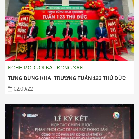
NGHỀ MÔI GIỚI BẤT ĐỘNG SẢN
TƯNG BỪNG KHAI TRƯƠNG TUẤN 123 THỦ ĐỨC
02/09/22