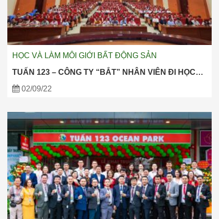
HỌC VÀ LÀM MÔI GIỚI BẤT ĐỘNG SẢN
TUẤN 123 – CÔNG TY “BẮT” NHÂN VIÊN ĐI HỌC…
02/09/22