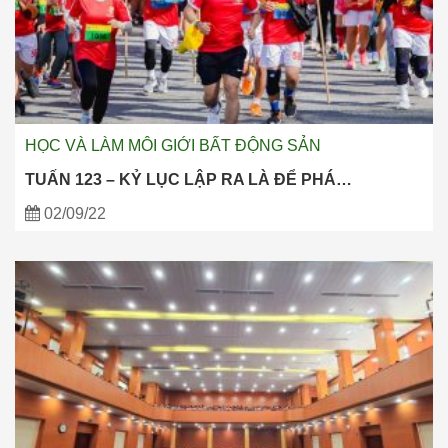
HỌC VÀ LÀM MÔI GIỚI BẤT ĐỘNG SẢN
TUẤN 123 – KỶ LỤC LẬP RA LÀ ĐỂ PHÁ…
02/09/22