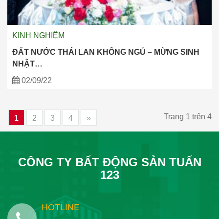
KINH NGHIỆM
ĐẤT NƯỚC THÁI LAN KHÔNG NGỦ – MỪNG SINH
NHẬT…
02/09/22
Trang 1 trên 4
1
2
3
4
»
CÔNG TY BẤT ĐỘNG SẢN TUẤN
123
HOTLINE