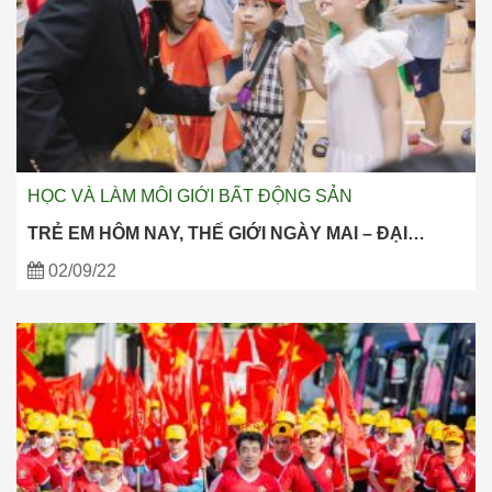
HỌC VÀ LÀM MÔI GIỚI BẤT ĐỘNG SẢN
TRẺ EM HÔM NAY, THẾ GIỚI NGÀY MAI – ĐẠI…
02/09/22