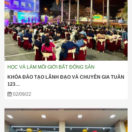
HỌC VÀ LÀM MÔI GIỚI BẤT ĐỘNG SẢN
KHÓA ĐÀO TẠO LÃNH ĐẠO VÀ CHUYÊN GIA TUẤN
123…
02/09/22