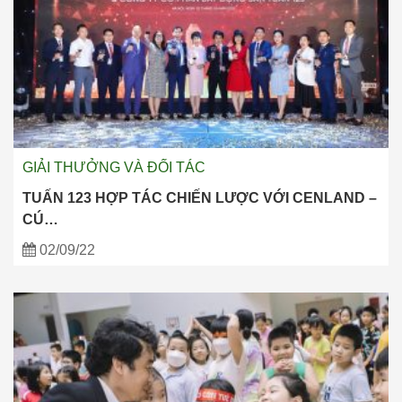
GIẢI THƯỞNG VÀ ĐỐI TÁC
TUẤN 123 HỢP TÁC CHIẾN LƯỢC VỚI CENLAND –
CÚ…
02/09/22