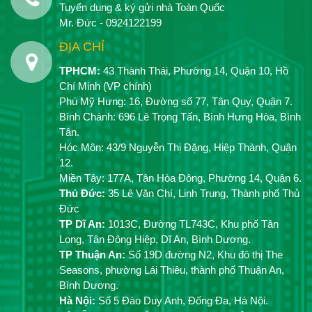
Tuyển dụng & ký gửi nhà Toàn Quốc
Mr. Đức - 0924122199
ĐỊA CHỈ
TPHCM:
43 Thành Thái, Phường 14, Quận 10, Hồ
Chí Minh (VP chính)
Phú Mỹ Hưng: 16, Đường số 77, Tân Quy, Quận 7.
Bình Chánh: 696 Lê Trọng Tấn, Bình Hưng Hòa, Bình
Tân.
Hóc Môn: 43/9 Nguyễn Thị Đặng, Hiệp Thành, Quận
12.
Miền Tây: 177A, Tân Hòa Đông, Phường 14, Quận 6.
Thủ Đức:
35 Lê Văn Chí, Linh Trung, Thành phố Thủ
Đức
TP Dĩ An:
1013C, Đường TL743C, Khu phố Tân
Long, Tân Đông Hiệp, Dĩ An, Bình Dương.
TP Thuận An:
Số 19D đường N2, Khu đô thị The
Seasons, phường Lái Thiêu, thành phố Thuận An,
Bình Dương.
Hà Nội:
Số 5 Đào Duy Anh, Đống Đa, Hà Nội.