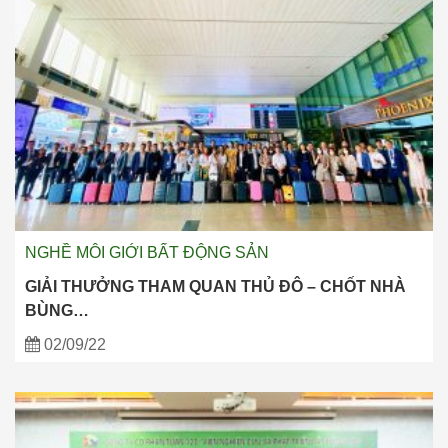
NGHỀ MÔI GIỚI BẤT ĐỘNG SẢN
GIẢI THƯỞNG THAM QUAN THỦ ĐÔ – CHỐT NHÀ
BÙNG…
02/09/22