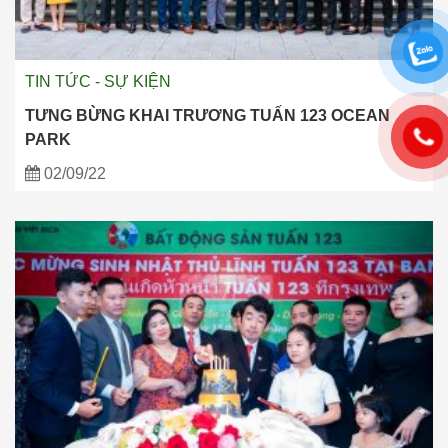
TIN TỨC - SỰ KIỆN
TƯNG BỪNG KHAI TRƯƠNG TUẤN 123 OCEAN
PARK
02/09/22