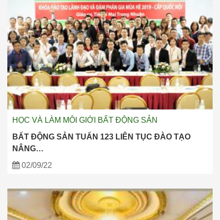
HỌC VÀ LÀM MÔI GIỚI BẤT ĐỘNG SẢN
BẤT ĐỘNG SẢN TUẤN 123 LIÊN TỤC ĐÀO TẠO
NÂNG…
02/09/22