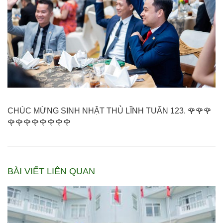
CHÚC MỪNG SINH NHẬT THỦ LĨNH TUẤN 123. 🌹🌹🌹
🌹🌹🌹🌹🌹🌹🌹🌹
BÀI VIẾT LIÊN QUAN