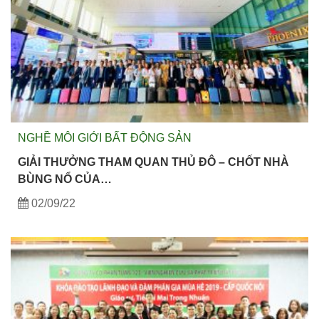
NGHỀ MÔI GIỚI BẤT ĐỘNG SẢN
GIẢI THƯỞNG THAM QUAN THỦ ĐÔ – CHỐT NHÀ
BÙNG NỔ CỦA…
02/09/22