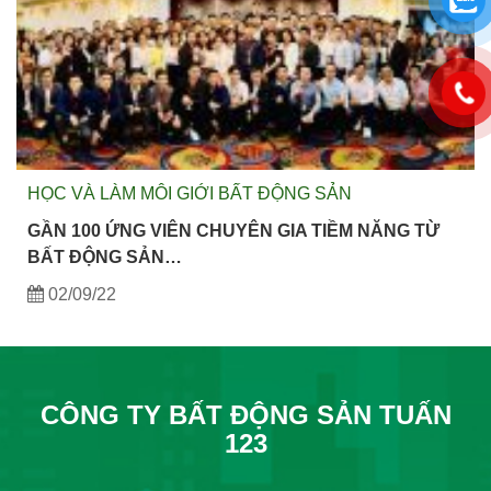
HỌC VÀ LÀM MÔI GIỚI BẤT ĐỘNG SẢN
GẦN 100 ỨNG VIÊN CHUYÊN GIA TIỀM NĂNG TỪ
BẤT ĐỘNG SẢN…
02/09/22
CÔNG TY BẤT ĐỘNG SẢN TUẤN
123