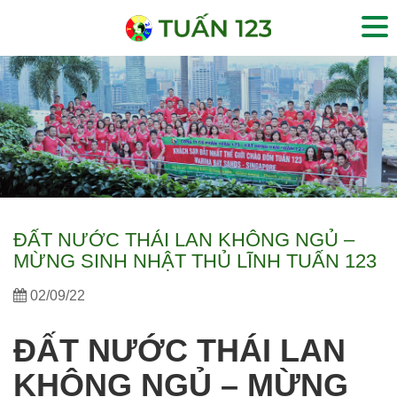
ĐẤT NƯỚC THÁI LAN KHÔNG NGỦ –
MỪNG SINH NHẬT THỦ LĨNH TUẤN 123
02/09/22
ĐẤT NƯỚC THÁI LAN
KHÔNG NGỦ – MỪNG