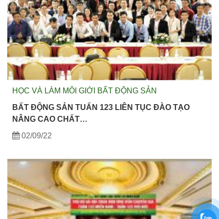
HỌC VÀ LÀM MÔI GIỚI BẤT ĐỘNG SẢN
BẤT ĐỘNG SẢN TUẤN 123 LIÊN TỤC ĐÀO TẠO
NÂNG CAO CHẤT…
02/09/22