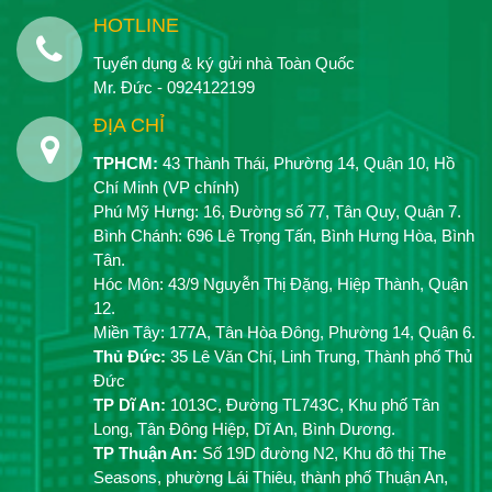
HOTLINE
Tuyển dụng & ký gửi nhà Toàn Quốc
Mr. Đức - 0924122199
ĐỊA CHỈ
TPHCM:
43 Thành Thái, Phường 14, Quận 10, Hồ
Chí Minh (VP chính)
Phú Mỹ Hưng: 16, Đường số 77, Tân Quy, Quận 7.
Bình Chánh: 696 Lê Trọng Tấn, Bình Hưng Hòa, Bình
Tân.
Hóc Môn: 43/9 Nguyễn Thị Đặng, Hiệp Thành, Quận
12.
Miền Tây: 177A, Tân Hòa Đông, Phường 14, Quận 6.
Thủ Đức:
35 Lê Văn Chí, Linh Trung, Thành phố Thủ
Đức
TP Dĩ An:
1013C, Đường TL743C, Khu phố Tân
Long, Tân Đông Hiệp, Dĩ An, Bình Dương.
TP Thuận An:
Số 19D đường N2, Khu đô thị The
Seasons, phường Lái Thiêu, thành phố Thuận An,