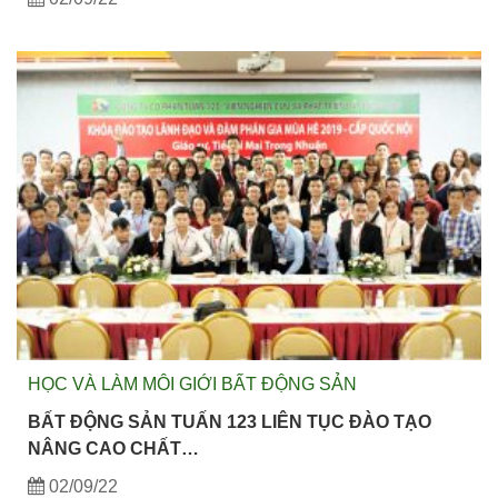
HỌC VÀ LÀM MÔI GIỚI BẤT ĐỘNG SẢN
BẤT ĐỘNG SẢN TUẤN 123 LIÊN TỤC ĐÀO TẠO
NÂNG CAO CHẤT…
02/09/22