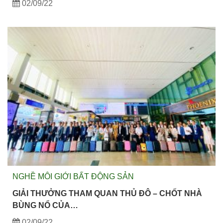
02/09/22
NGHỀ MÔI GIỚI BẤT ĐỘNG SẢN
GIẢI THƯỞNG THAM QUAN THỦ ĐÔ – CHỐT NHÀ
BÙNG NỔ CỦA…
02/09/22