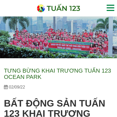
TƯNG BỪNG KHAI TRƯƠNG TUẤN 123
OCEAN PARK
02/09/22
BẤT ĐỘNG SẢN TUẤN
123 KHAI TRƯƠNG