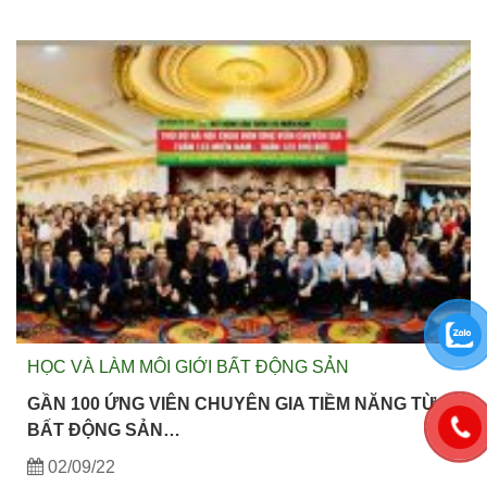
HỌC VÀ LÀM MÔI GIỚI BẤT ĐỘNG SẢN
GẦN 100 ỨNG VIÊN CHUYÊN GIA TIỀM NĂNG TỪ
BẤT ĐỘNG SẢN…
02/09/22