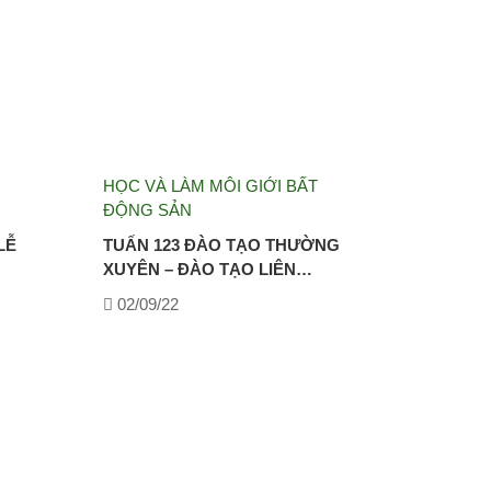
HỌC VÀ LÀM MÔI GIỚI BẤT
ĐỘNG SẢN
LỄ
TUẤN 123 ĐÀO TẠO THƯỜNG
XUYÊN – ĐÀO TẠO LIÊN…
02/09/22