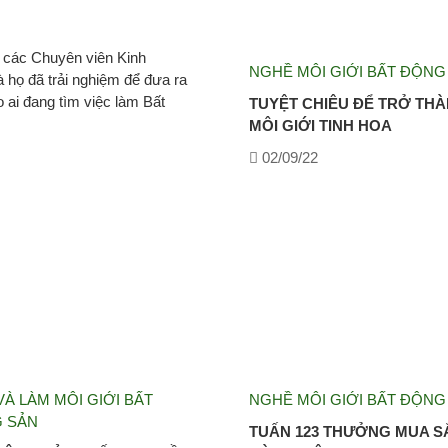
 các Chuyên viên Kinh
NGHỀ MÔI GIỚI BẤT ĐỘNG
 họ đã trải nghiệm để đưa ra
o ai đang tìm việc làm Bất
TUYỆT CHIÊU ĐỂ TRỞ TH
MÔI GIỚI TINH HOA
02/09/22
À LÀM MÔI GIỚI BẤT
NGHỀ MÔI GIỚI BẤT ĐỘNG
 SẢN
TUẤN 123 THƯỞNG MUA 