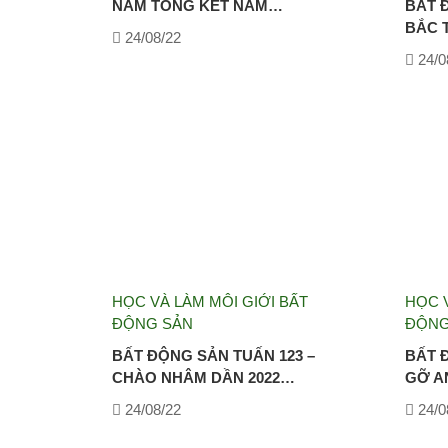
NAM TỔNG KẾT NĂM…
BẤT 
BẮC 
24/08/22
24/0
HỌC VÀ LÀM MÔI GIỚI BẤT
HỌC V
ĐỘNG SẢN
ĐỘNG
BẤT ĐỘNG SẢN TUẤN 123 –
BẤT 
CHÀO NHÂM DẦN 2022…
GỠ A
24/08/22
24/0