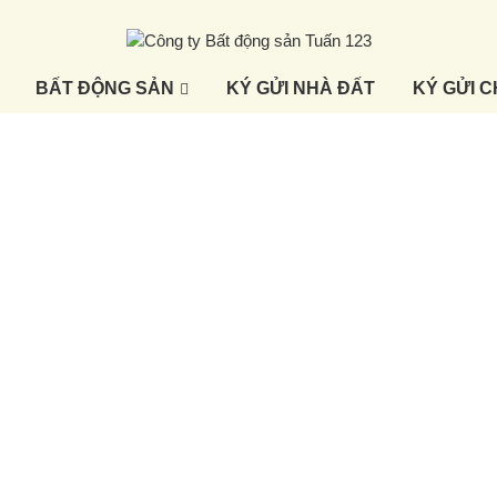
BẤT ĐỘNG SẢN
KÝ GỬI NHÀ ĐẤT
KÝ GỬI 