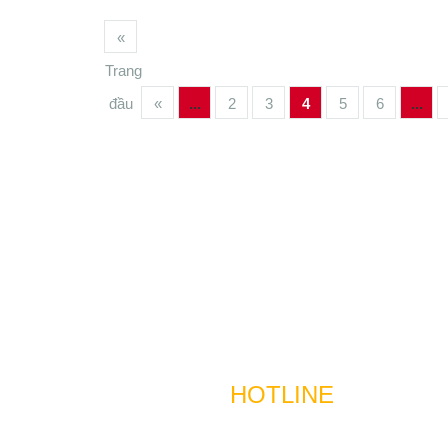
«
Trang
đầu
«
...
2
3
4
5
6
...
HOTLINE
Tuyển dụng & ký gửi nhà Toàn Quốc