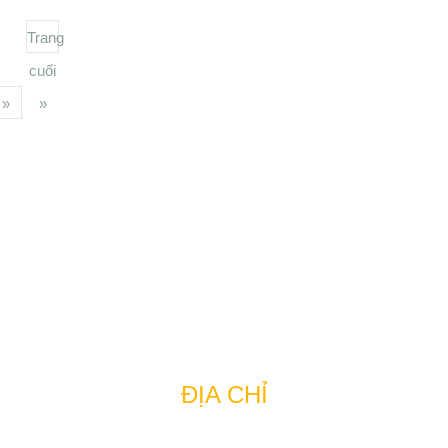
Trang
cuối
»
»
CÔNG TY BẤT ĐỘNG SẢN TUẤN 123
ĐỊA CHỈ
TPHCM:
43 Thành Thái, Phường 14, Quận 10, Hồ Chí