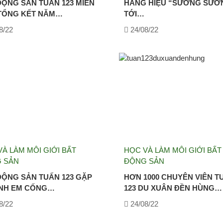
ĐỘNG SẢN TUẤN 123 MIỀN
HÀNG HIỆU “SƯƠNG SƯƠ
TỔNG KẾT NĂM…
TỚI…
8/22
24/08/22
À LÀM MÔI GIỚI BẤT
HỌC VÀ LÀM MÔI GIỚI BẤT
 SẢN
ĐỘNG SẢN
ĐỘNG SẢN TUẤN 123 GẶP
HƠN 1000 CHUYÊN VIÊN T
NH EM CỐNG…
123 DU XUÂN ĐỀN HÙNG…
8/22
24/08/22