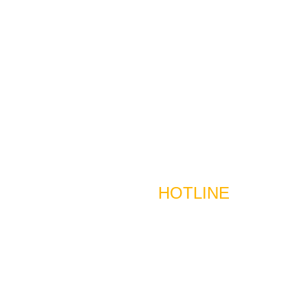
HOTLINE
Tuyển dụng & ký gửi nhà Toàn Quốc
Mr. Đức - 0924122199