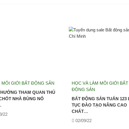
 MÔI GIỚI BẤT ĐỘNG SẢN
HỌC VÀ LÀM MÔI GIỚI BẤT
ĐỘNG SẢN
 THƯỞNG THAM QUAN THỦ
 CHỐT NHÀ BÙNG NỔ
BẤT ĐỘNG SẢN TUẤN 123 
…
TỤC ĐÀO TẠO NÂNG CAO
CHẤT…
9/22
02/09/22