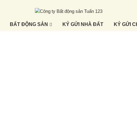
BẤT ĐỘNG SẢN
KÝ GỬI NHÀ ĐẤT
KÝ GỬI 