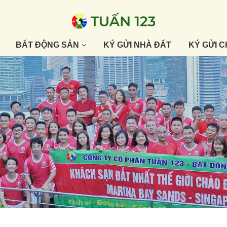
BẤT ĐỘNG SẢN
KÝ GỬI NHÀ ĐẤT
KÝ GỬI 