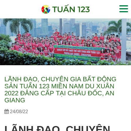
LÃNH ĐẠO, CHUYÊN GIA BẤT ĐỘNG
SẢN TUẤN 123 MIỀN NAM DU XUÂN
2022 ĐẲNG CẤP TẠI CHÂU ĐỐC, AN
GIANG
24/08/22
LÃNH ĐẠO, CHUYÊN