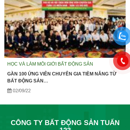
HỌC VÀ LÀM MÔI GIỚI BẤT ĐỘNG SẢN
GẦN 100 ỨNG VIÊN CHUYÊN GIA TIỀM NĂNG TỪ
BẤT ĐỘNG SẢN…
02/09/22
CÔNG TY BẤT ĐỘNG SẢN TUẤN