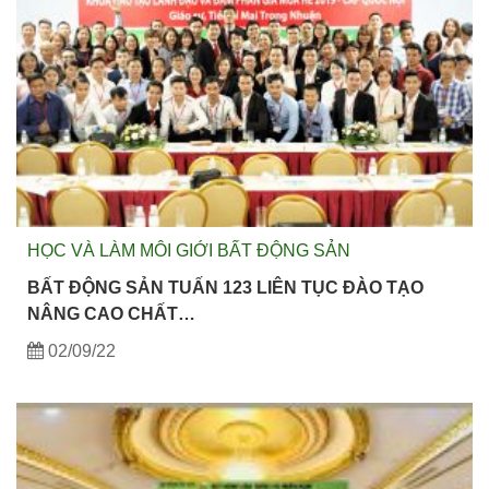
HỌC VÀ LÀM MÔI GIỚI BẤT ĐỘNG SẢN
BẤT ĐỘNG SẢN TUẤN 123 LIÊN TỤC ĐÀO TẠO
NÂNG CAO CHẤT…
02/09/22