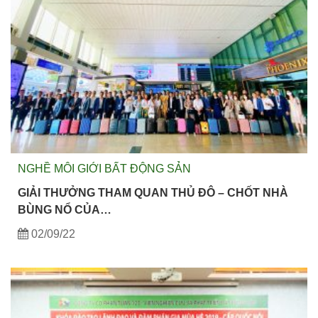
NGHỀ MÔI GIỚI BẤT ĐỘNG SẢN
GIẢI THƯỞNG THAM QUAN THỦ ĐÔ – CHỐT NHÀ
BÙNG NỔ CỦA…
02/09/22