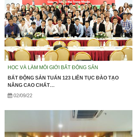
HỌC VÀ LÀM MÔI GIỚI BẤT ĐỘNG SẢN
BẤT ĐỘNG SẢN TUẤN 123 LIÊN TỤC ĐÀO TẠO
NÂNG CAO CHẤT…
02/09/22