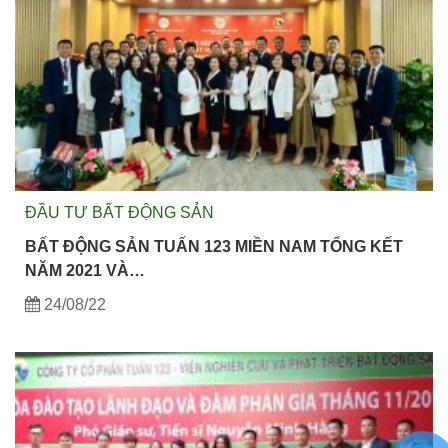
ĐẦU TƯ BẤT ĐỘNG SẢN
BẤT ĐỘNG SẢN TUẤN 123 MIỀN NAM TỔNG KẾT
NĂM 2021 VÀ…
24/08/22