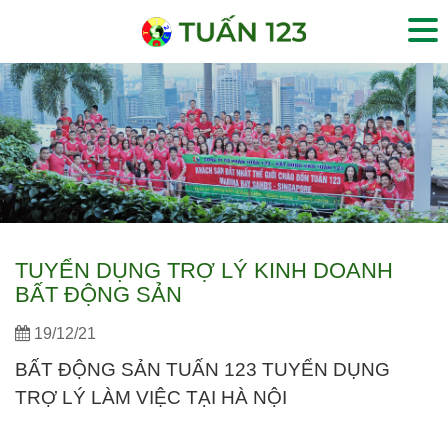
TUYỂN DỤNG TRỢ LÝ KINH DOANH
BẤT ĐỘNG SẢN
19/12/21
BẤT ĐỘNG SẢN TUẤN 123 TUYỂN DỤNG
TRỢ LÝ LÀM VIỆC TẠI HÀ NỘI