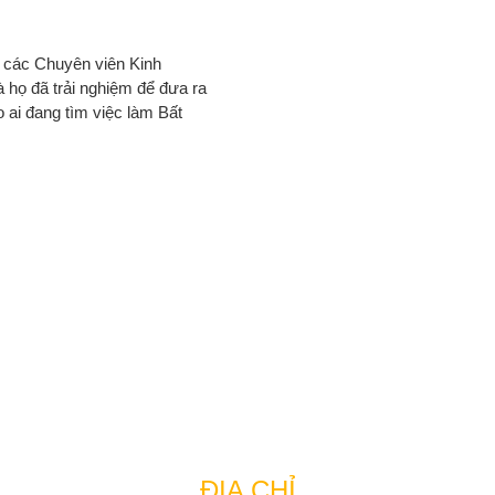
 các Chuyên viên Kinh
 họ đã trải nghiệm để đưa ra
o ai đang tìm việc làm Bất
CÔNG TY BẤT ĐỘNG SẢN TUẤN 123
ĐỊA CHỈ