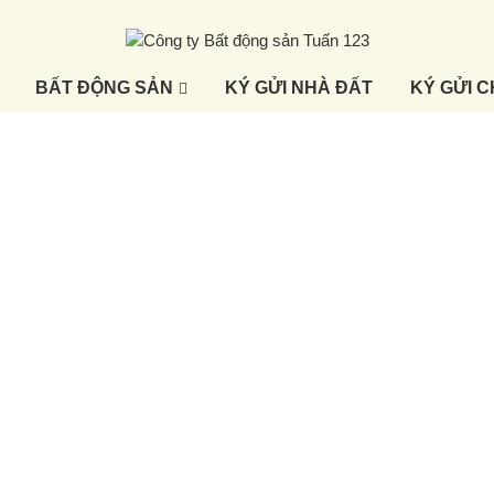
BẤT ĐỘNG SẢN
KÝ GỬI NHÀ ĐẤT
KÝ GỬI 