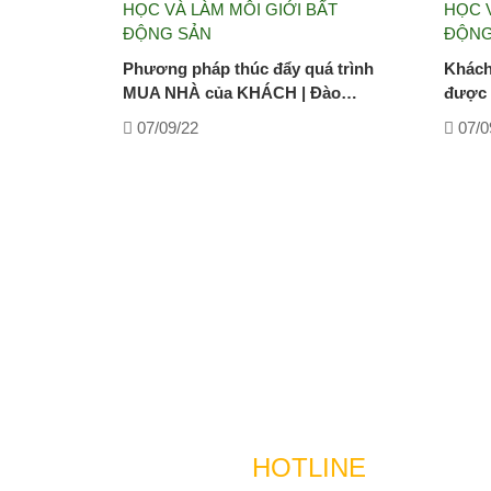
HỌC VÀ LÀM MÔI GIỚI BẤT
HỌC V
ĐỘNG SẢN
ĐỘNG
Phương pháp thúc đẩy quá trình
Khách
MUA NHÀ của KHÁCH | Đào…
được 
07/09/22
07/0
HOTLINE