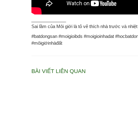
______________
Sai lầm của Môi giới là tỏ vẻ thích nhà trước và nhi
#batdongsan #moigioibds #moigioinhadat #hocbatdo
#môigiớinhàđất
BÀI VIẾT LIÊN QUAN