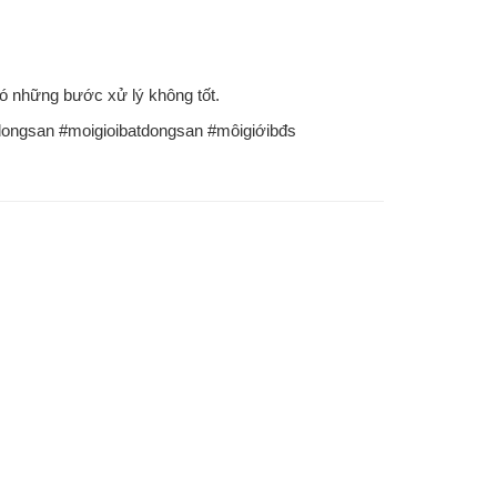
 có những bước xử lý không tốt.
dongsan #moigioibatdongsan #môigiớibđs