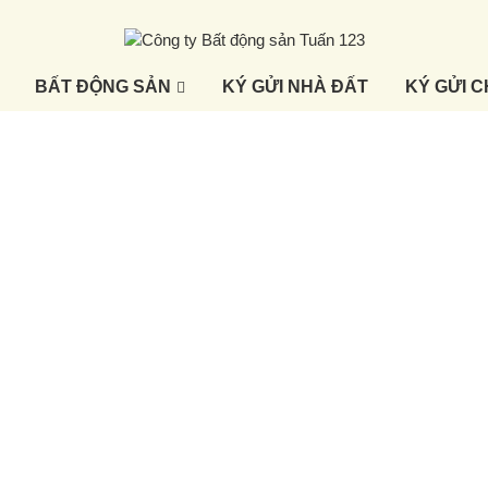
BẤT ĐỘNG SẢN
KÝ GỬI NHÀ ĐẤT
KÝ GỬI 