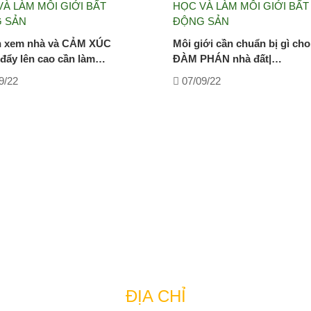
À LÀM MÔI GIỚI BẤT
HỌC VÀ LÀM MÔI GIỚI BẤT
 SẢN
ĐỘNG SẢN
 xem nhà và CẢM XÚC
Môi giới cần chuẩn bị gì cho
đẩy lên cao cần làm…
ĐÀM PHÁN nhà đất|…
9/22
07/09/22
CÔNG TY BẤT ĐỘNG SẢN TUẤN 123
ĐỊA CHỈ