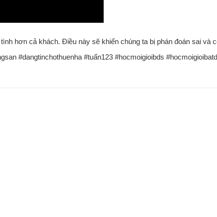
ệt tình hơn cả khách. Điều này sẽ khiến chúng ta bị phán đoán sai và
ngsan #dangtinchothuenha #tuấn123 #hocmoigioibds #hocmoigioibat