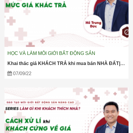
HỌC VÀ LÀM MÔI GIỚI BẤT ĐỘNG SẢN
Khai thác giá KHÁCH TRẢ khi mua bán NHÀ ĐẤT|…
07/09/22