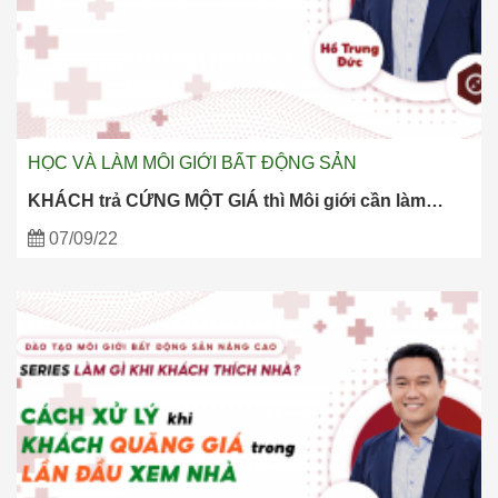
HỌC VÀ LÀM MÔI GIỚI BẤT ĐỘNG SẢN
KHÁCH trả CỨNG MỘT GIÁ thì Môi giới cần làm…
07/09/22