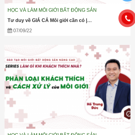
HỌC VÀ LÀM MÔI GIỚI BẤT ĐỘNG SẢN
Tư duy về GIÁ CẢ Môi giới cần có |…
07/09/22