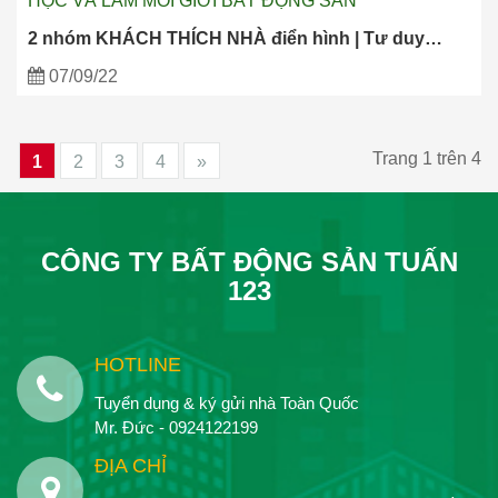
HỌC VÀ LÀM MÔI GIỚI BẤT ĐỘNG SẢN
2 nhóm KHÁCH THÍCH NHÀ điển hình | Tư duy…
07/09/22
Trang 1 trên 4
1
2
3
4
»
CÔNG TY BẤT ĐỘNG SẢN TUẤN
123
HOTLINE
Tuyển dụng & ký gửi nhà Toàn Quốc
Mr. Đức - 0924122199
ĐỊA CHỈ