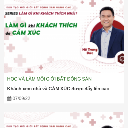
HỌC VÀ LÀM MÔI GIỚI BẤT ĐỘNG SẢN
Khách xem nhà và CẢM XÚC được đẩy lên cao…
07/09/22