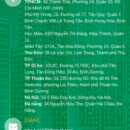
TPHCM:
43 Thành Thái, Phường 14, Quận 10, Hồ
Chí Minh (VP chính)
Phú Mỹ Hưng: 16, Đường số 77, Tân Quy, Quận 7.
Bình Chánh: 696 Lê Trọng Tấn, Bình Hưng Hòa, Bình
Tân.
Hóc Môn: 43/9 Nguyễn Thị Đặng, Hiệp Thành, Quận
12.
Miền Tây: 177A, Tân Hòa Đông, Phường 14, Quận 6.
Thủ Đức:
35 Lê Văn Chí, Linh Trung, Thành phố Thủ
Đức
TP Dĩ An:
1013C, Đường TL743C, Khu phố Tân
Long, Tân Đông Hiệp, Dĩ An, Bình Dương.
TP Thuận An:
Số 19D đường N2, Khu đô thị The
Seasons, phường Lái Thiêu, thành phố Thuận An,
Bình Dương.
Hà Nội:
Số 5 Đào Duy Anh, Đống Đa, Hà Nội.
Đà nẵng:
34 Nguyễn Hữu Thọ, Quận Hải Châu, Đà
Nẵng.
EMAIL