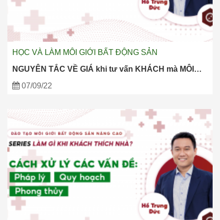
HỌC VÀ LÀM MÔI GIỚI BẤT ĐỘNG SẢN
NGUYÊN TẮC VỀ GIÁ khi tư vấn KHÁCH mà MÔI…
07/09/22